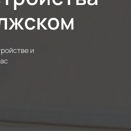
олжском
тройстве и
Вас