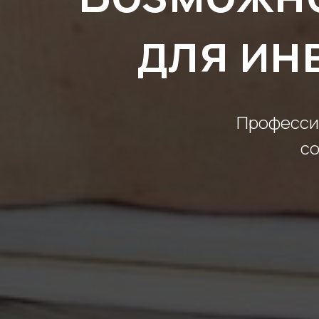
для ин
Профессио
со